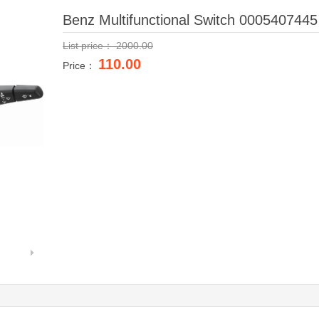
Benz Multifunctional Switch 0005407445
List price：
2000.00
110.00
Price：